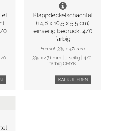
tel
Klappdeckelschachtel
m)
(14,8 x 10,5 x 5,5 cm)
4/0
einseitig bedruckt 4/0
farbig
Format: 335 x 471 mm
4/0-
335 x 471 mm | 1-seitig | 4/0-
farbig CMYK
EN
KALKULIEREN
tel