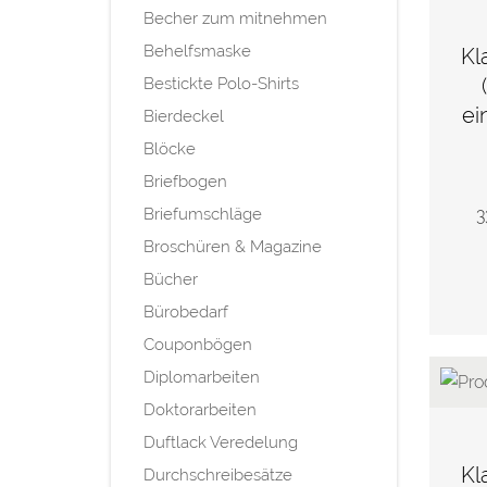
Becher zum mitnehmen
Behelfsmaske
Kl
Bestickte Polo-Shirts
ei
Bierdeckel
Blöcke
Briefbogen
Briefumschläge
3
Broschüren & Magazine
Bücher
Bürobedarf
Couponbögen
Diplomarbeiten
Doktorarbeiten
Duftlack Veredelung
Kl
Durchschreibesätze