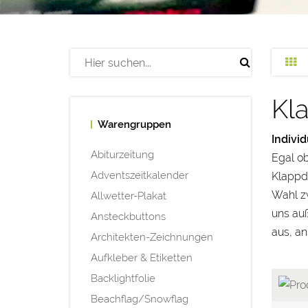
Kl
Warengruppen
Indivi
Abiturzeitung
Egal o
Adventszeitkalender
Klappde
Wahl zw
Allwetter-Plakat
uns auß
Ansteckbuttons
aus, an
Architekten-Zeichnungen
Aufkleber & Etiketten
Backlightfolie
Beachflag/Snowflag