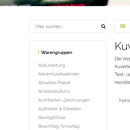
Kuv
Warengruppen
Die Ver
Abiturzeitung
Kuverti
Adventszeitkalender
Text- u
nasskle
Allwetter-Plakat
Ansteckbuttons
Architekten-Zeichnungen
Keine
Aufkleber & Etiketten
Backlightfolie
Beachflag/Snowflag