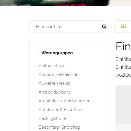
Ein
Warengruppen
Eintrit
Abiturzeitung
Eintrit
Adventszeitkalender
(vollfl
Allwetter-Plakat
Ansteckbuttons
Architekten-Zeichnungen
Aufkleber & Etiketten
Backlightfolie
Beachflag/Snowflag