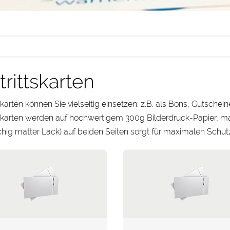
trittskarten
tskarten können Sie vielseitig einsetzen: z.B. als Bons, Gutsche
tskarten werden auf hochwertigem 300g Bilderdruck-Papier, mat
ächig matter Lack) auf beiden Seiten sorgt für maximalen Schutz